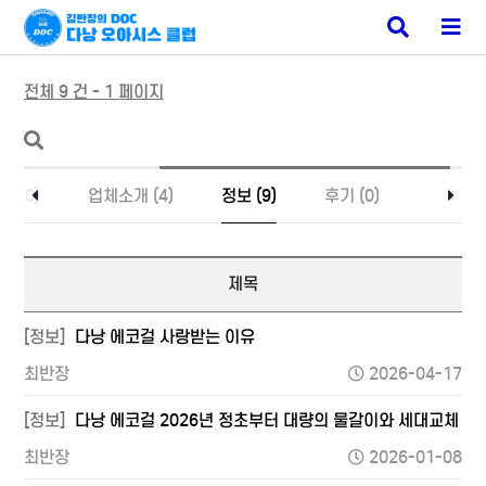
베트남 에코걸
검
메
색
뉴
버
버
튼
튼
전체 9 건 - 1 페이지
지 (0)
업체소개 (4)
정보 (9)
후기 (0)
제목
[정보]
다낭 에코걸 사랑받는 이유
최반장
2026-04-17
[정보]
다낭 에코걸 2026년 정초부터 대량의 물갈이와 세대교체
최반장
2026-01-08