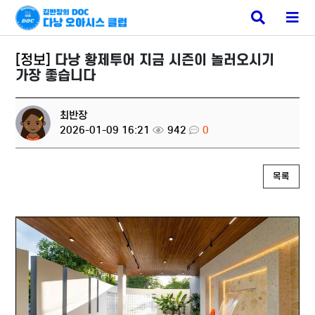
다낭 밤문화
검
메
색
뉴
버
버
튼
튼
[정보]
다낭 황제투어 지금 시즌이 놀러오시기
가장 좋습니다
최반장
2026-01-09 16:21
942
0
목록