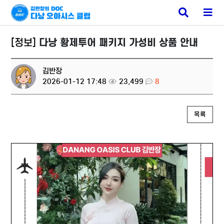
다낭 밤문화
검
메
색
뉴
버
버
튼
튼
[정보]
다낭 황제투어 패키지 가성비 상품 안내
김반장
2026-01-12 17:48
23,499
8
목록