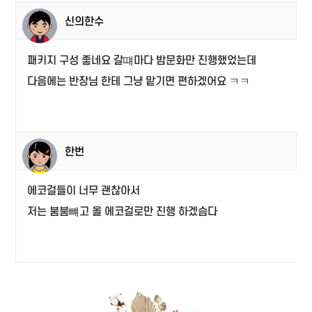
신의한수
패키지 구성 좋네요 갈떄마다 밤문화만 진행했었는데
다음에는 반장님 한테 그냥 맡기면 편하겠어요 ㅋㅋ
한번
에코걸들이 너무 괜찮아서
저는 붐붐뺴고 올 에코걸로만 진행 하겠슴다