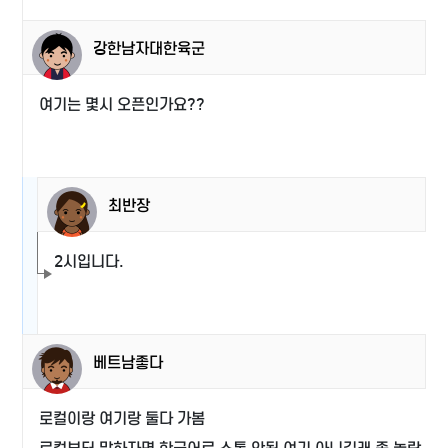
강한남자대한육군
여기는 몇시 오픈인가요??
최반장
2시입니다.
베트남좋다
로컬이랑 여기랑 둘다 가봄