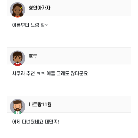
형인아가자
이름부터 느낌 퐉~
호두
사쿠라 추천 ㅋㅋ 애들 그래도 많더군요
나트랑11월
어제 다녀왔네요 대만족!