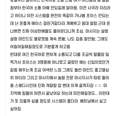
로컬부터 말하자면 한국어로 소통 안됨 여기 아니길래 좀 놀람
첨부터 한국어 소통 아예 안되길래 알아챔. 이전 사쿠라 자리라
고 하더니 이전 시스템을 완전히 똑같이 가나봄 초이스 안되는
데 난 운좋게 에이스 걸린거같더라 개예쁘고 응대 잘함 근데 운
나쁘면 진짜 이상한애들도 들어온다니까 조심. 마사지는 설렁
설렁 마인드도 별로였음 계속 폰봄; 나도 집중 잘안됨; 그래도
어질어질해질정도로 기분좋게 하고옴
반대로 여긴 한국어로 편하게 소통되고 다들 조금씩 할줄암 일
찍가서 초이스는 3명중에 하나였고 골랐던 애는 신입이었던거
같음 해주는게 조금 어색한 느낌 그래도 훨씬 마인드 좋고열심
히 하더라 그리고 마사지에서 놀람 전문 마사지사가 따로 들어
옴 스웨디시인데 진짜 개잘함 압 쎈데 이게 끝까지감 ㄷㄷ 마
지막에 힘들어 하면서 끝났어요 하는데 미안해질정도.. 이런데
가 또 있을까 싶을 정도로 시스템이 좋더라 베트남에서 살고
싶어짐