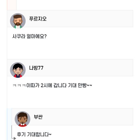
푸르지오
사쿠라 얼마에요?
나방77
ㅋㅋㅋ이따가 2시에 갑니다 기대 만빵~~
부싼
후기 기대합니다~