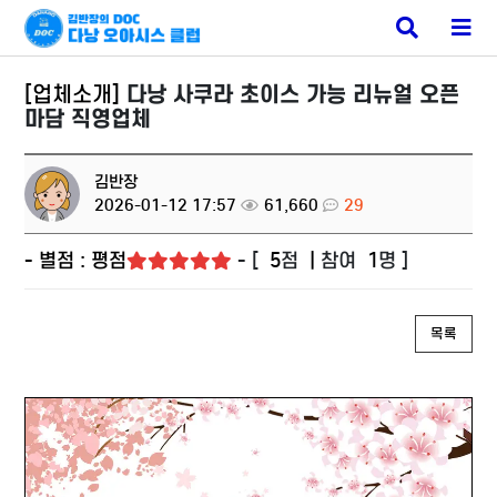
다낭 마사지
검
메
색
뉴
버
버
튼
튼
[업체소개]
다낭 사쿠라 초이스 가능 리뉴얼 오픈
마담 직영업체
김반장
2026-01-12 17:57
61,660
29
- 별점 : 평점
- [
5
점
|
참여
1
명 ]
목록