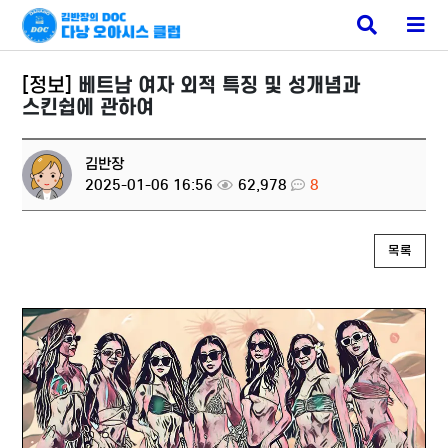
베트남 유흥
검
메
색
뉴
버
버
튼
튼
[정보]
베트남 여자 외적 특징 및 성개념과
스킨쉽에 관하여
김반장
2025-01-06 16:56
62,978
8
목록