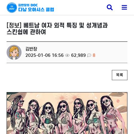
베트남 유흥
검
메
색
뉴
버
버
튼
튼
[정보]
베트남 여자 외적 특징 및 성개념과
스킨쉽에 관하여
김반장
2025-01-06 16:56
62,989
8
목록