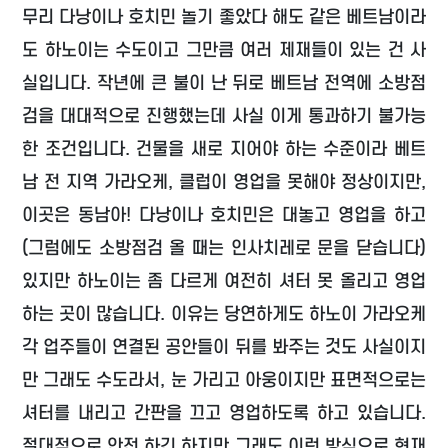
무리 다낭이나 호치민 놀기 좋았다 해도 같은 베트남이라
도 하노이는 수도이고 그만큼 여러 제재들이 있는 건 사
실입니다. 작년에 큰 불이 난 뒤로 베트남 전역에 소방점
검을 대대적으로 진행했는데 사실 이게 통과하기 불가능
한 조건입니다. 건물을 새로 지어야 하는 수준이라 베트
남 전 지역 가라오케, 클럽이 영업을 못해야 정상이지만,
이곳은 동남아! 다낭이나 호치민은 대놓고 영업을 하고
(그럼에도 소방점검 올 때는 인사치레로 문을 닫습니다)
있지만 하노이는 좀 다르게 여전히 셔터 못 올리고 영업
하는 곳이 많습니다. 이유는 당연하게도 하노이 가라오케
각 업주들이 연결된 공안들이 뒤를 봐주는 것도 사실이지
만 그래도 수도라서, 눈 가리고 아웅이지만 표면적으로는
셔터를 내리고 간판을 끄고 영업하도록 하고 있습니다.
절대적으로 안전 하긴 하지만 그래도 이런 방식으로 현재