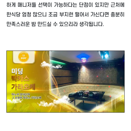
하게 매니저들 선택이 가능하다는 단점이 있지만 근처에
한식당 엄청 많으니 조금 부지런 떨어서 가신다면 충분히
만족스러운 밤 만드실 수 있으리라 생각됩니다.