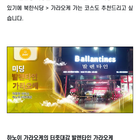
있기에 북한식당 > 가라오케 가는 코스도 추천드리고 싶
습니다.
하노이 가라오케의 터줏대감 발렌타인 가라오케