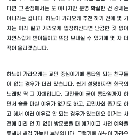
다면 그 관점에서는 또 아니지만 분명 확실한 건 강세는
아니라는 겁니다. 하노이 가라오케 추천 하기 전에 몇 가
지는 미리 알고 가라오케 입장하신다면 난감한 것 없이
자연스럽게 받아들이고 뜨밤 보내실 수 있기에 몇 자 더
적어 올리겠습니다.
하노이 가라오케는 교민 중심이기에 롱타임 되는 친구들
이 없는 경우가 더러 있습니다. 쉽게 설명하자면 한국의
노래방 딱 그 자체입니다. 교민들이 굳이 롱타임까지 하
면서 술을 마실 이유가 없기도 하고, 교민사회 좁기도 하
고 해서 여러 이유로 안 되는 경우가 있는데요 이거는 사
전에 미리 언 지 없이 방문했을 때 얘기이고 사전 예약을
통해서 해결 가능한 부분입니다. 그렇기에 하노이 가라오