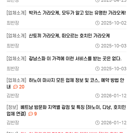
최반장
2025-04-23
[업체소개]
박카스 가라오케, 모두가 알고 있는 유명한 가라오케!
최반장
2025-10-02
[업체소개]
산토끼 가라오케, 떠오르는 호치민 가라오케
최반장
2025-10-03
[업체소개]
강남스파 이 가격에 이런 서비스를 받는 곳은 없다.
최반장
2025-10-03
[업체소개]
하노이 마사지 모든 업체 정보 및 코스, 예약 방법 안
내
20
김반장
2026-01-12
[정보]
베트남 밤문화 지역별 강점 및 특징 (하노이, 다낭, 호치민
업체 연결)
9
김반장
2026-01-12