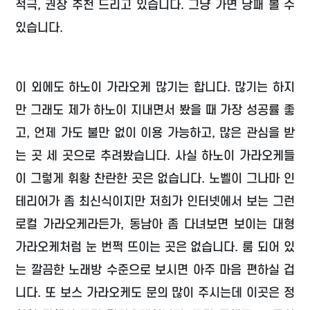
적극, 권장 추천 드리고 있습니다. 그냥 가면 낭패 볼 수
있습니다.
이 외에도 하노이 가라오케 많기는 합니다. 많기는 하지
만 그래도 제가 하노이 지내면서 봤을 때 가장 성공률 좋
고, 언제 가도 불만 없이 이용 가능하고, 많은 관심을 받
는 곳 세 곳으로 추려봤습니다. 사실 하노이 가라오케들
이 그렇게 휘황 찬란한 곳은 없습니다. 노벨이 그나마 인
테리어가 좀 최신식이지만 저희가 인터넷에서 보는 그런
로컬 가라오케라든가, 동남아 좀 다녀보면 보이는 대형
가라오케처럼 눈 번쩍 뜨이는 곳은 없습니다. 룸 되어 있
는 깔끔한 노래방 수준으로 보시면 아주 마음 편하실 겁
니다. 또 보스 가라오케도 문의 많이 주시는데 이곳은 정