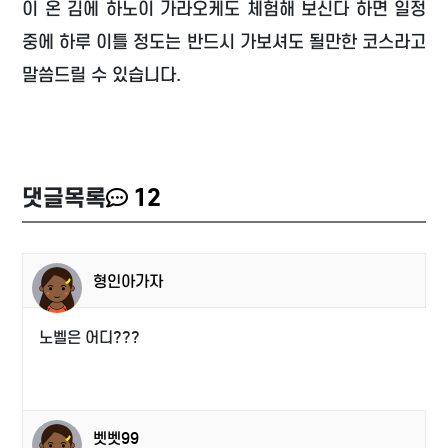
이 온 김에 하노이 가라오케도 체험해 보신다 하면 일정
중에 하루 이틀 정도는 반드시 가보셔도 될만한 코스라고
말씀드릴 수 있습니다.
댓글목록
12
형인아가자
노벨은 어디???
벳벳99