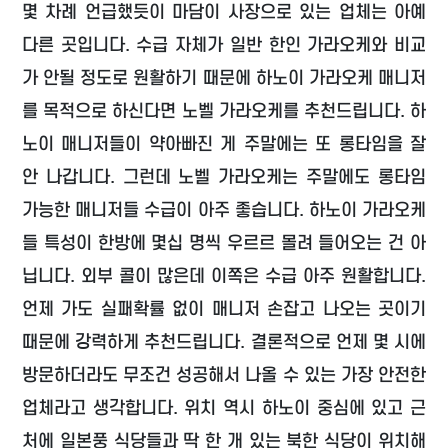
몇 차례 언급했듯이 마담이 사장으로 있는 업체는 아예
다른 곳입니다. 수급 자체가 일반 한인 가라오케와 비교
가 안될 정도로 원활하기 때문에 하노이 가라오케 매니저
를 목적으로 하신다면 노벨 가라오케를 추천드립니다. 하
노이 매니저들이 약아빠진 게 주말에는 또 롱타임을 잘
안 나갑니다. 그런데 노벨 가라오케는 주말에도 롱타임
가능한 매니저들 수급이 아주 좋습니다. 하노이 가라오케
들 특성이 한방에 몇십 명씩 우르르 몰려 들어오는 건 아
닙니다. 외부 콜이 많은데 이쪽은 수급 아주 원활합니다.
언제 가도 실패확률 없이 매니저 손잡고 나오는 곳이기
때문에 강력하게 추천드립니다. 결론적으로 언제 몇 시에
방문하더라도 무조건 성공해서 나올 수 있는 가장 안전한
업체라고 생각합니다. 위치 역시 하노이 중심에 있고 근
처에 일본풍 식당들과 딱 한 개 있는 북한 식당이 위치해