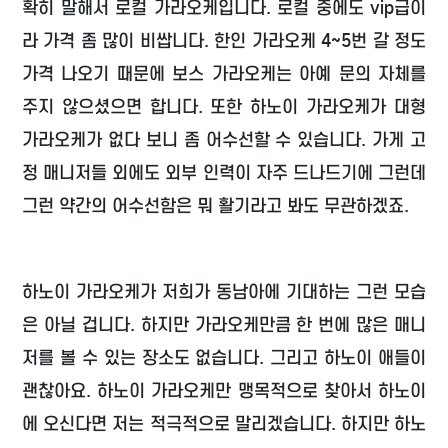
확히 말해서 로컬 가라오케입니다. 로컬 중에도 vip급이
라 가격 좀 많이 비쌉니다. 한인 가라오케 4~5번 갈 정도
가격 나오기 때문에 보스 가라오케는 아예 문의 자체를
주지 않으셨으면 합니다. 또한 하노이 가라오케가 대형
가라오케가 없다 보니 좀 어수선할 수 있습니다. 가게 고
정 매니저들 외에도 외부 인력이 자주 드나드기에 그런데
그런 약간의 어수선함은 뭐 활기라고 봐도 무관하겠죠.
하노이 가라오케가 저희가 동남아에 기대하는 그런 모습
은 아닐 겁니다. 하지만 가라오케만큼 한 번에 많은 매니
저를 볼 수 있는 장소도 없습니다. 그리고 하노이 애들이
괜찮아요. 하노이 가라오케만 맹목적으로 찾아서 하노이
에 오신다면 저는 적극적으로 말리겠습니다. 하지만 하노