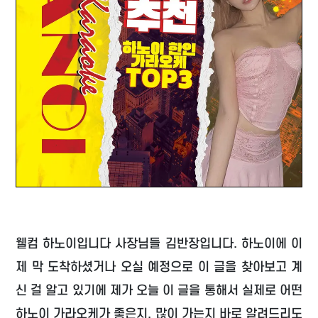
웰컴 하노이입니다 사장님들 김반장입니다. 하노이에 이
제 막 도착하셨거나 오실 예정으로 이 글을 찾아보고 계
신 걸 알고 있기에 제가 오늘 이 글을 통해서 실제로 어떤
하노이 가라오케가 좋은지, 많이 가는지 바로 알려드리도