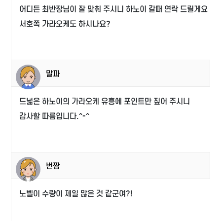
어디든 최반장님이 잘 맞춰 주시니 하노이 갈때 연락 드릴게요
서호쪽 가라오케도 하시나요?
말파
드넓은 하노이의 가라오케 유흥에 포인트만 짚어 주시니
감사할 따름입니다.^-^
번짬
노벨이 수량이 제일 많은 것 같군여?!