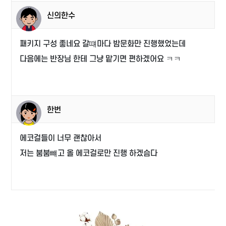
신의한수
패키지 구성 좋네요 갈떄마다 밤문화만 진행했었는데
다음에는 반장님 한테 그냥 맡기면 편하겠어요 ㅋㅋ
한번
에코걸들이 너무 괜찮아서
저는 붐붐뺴고 올 에코걸로만 진행 하겠슴다