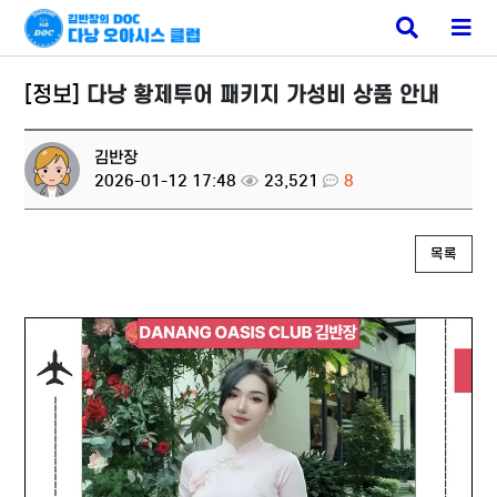
다낭 밤문화
검
메
색
뉴
버
버
튼
튼
[정보]
다낭 황제투어 패키지 가성비 상품 안내
김반장
2026-01-12 17:48
23,521
8
목록