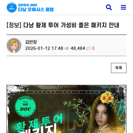
다낭 밤문화
검
메
색
뉴
버
버
튼
튼
[정보]
다낭 황제 투어 가성비 좋은 패키지 안내
김반장
2026-01-12 17:48
48,484
8
목록