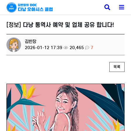
베트남 에코걸
검
메
색
뉴
버
버
튼
튼
[정보]
다낭 통역사 예약 및 업체 공유 합니다!
김반장
2026-01-12 17:39
20,465
7
목록