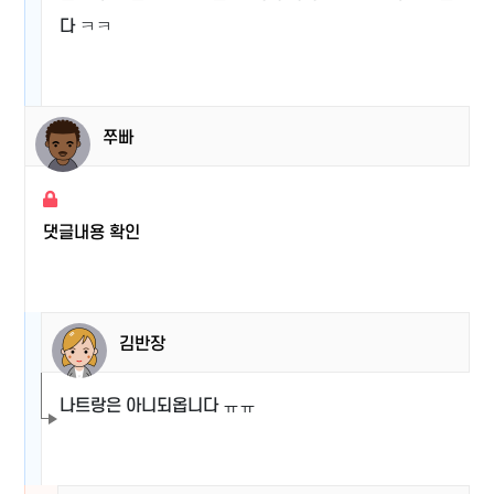
다 ㅋㅋ
쭈빠
댓글내용 확인
김반장
나트랑은 아니되옵니다 ㅠㅠ