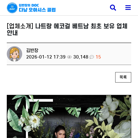
베트남 에코걸
검
메
색
뉴
버
버
튼
튼
[업체소개]
나트랑 에코걸 베트남 최초 보유 업체
안내
김반장
2026-01-12 17:39
30,148
15
목록