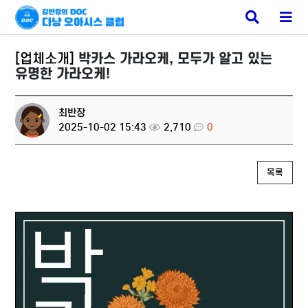
베트남 유흥
검
메
색
뉴
버
버
튼
튼
[업체소개]
박카스 가라오케, 모두가 알고 있는
유명한 가라오케!
최반장
2025-10-02 15:43
2,710
0
목록