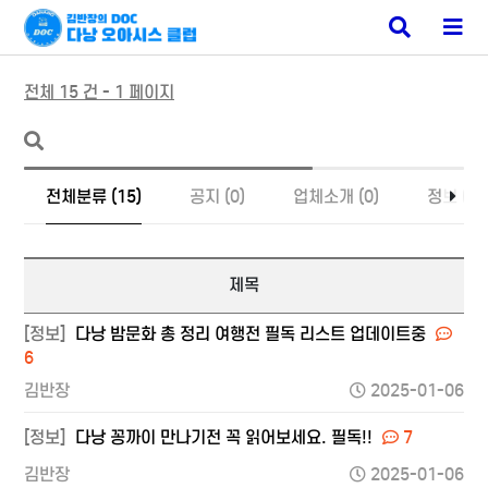
다낭 밤문화
검
메
색
뉴
버
버
튼
튼
전체 15 건 - 1 페이지
전체분류 (15)
공지 (0)
업체소개 (0)
정보 (15
제목
[정보]
다낭 밤문화 총 정리 여행전 필독 리스트 업데이트중
6
김반장
2025-01-06
[정보]
다낭 꽁까이 만나기전 꼭 읽어보세요. 필독!!
7
김반장
2025-01-06