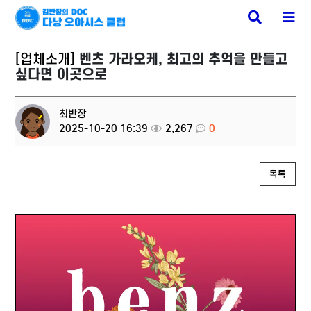
다낭 가라오케
검
메
색
뉴
버
버
튼
튼
[업체소개]
벤츠 가라오케, 최고의 추억을 만들고
싶다면 이곳으로
최반장
2025-10-20 16:39
2,267
0
목록