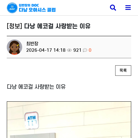
베트남 에코걸
검
메
색
뉴
버
버
튼
튼
[정보]
다낭 에코걸 사랑받는 이유
최반장
2026-04-17 14:18
921
0
목록
다낭 에코걸 사랑받는 이유